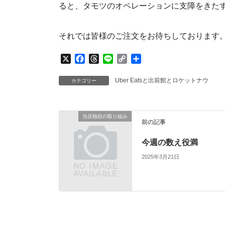
ると、タモツのオペレーションに支障をきた
それでは皆様のご注文をお待ちしております
X
F
T
L
C
共
a
h
i
o
有
c
r
n
p
Uber Eatsと出前館とロケットナウ
カテゴリー
e
e
e
y
b
a
L
o
d
i
当店独自の取り組み
o
s
n
前の記事
k
k
今週の数え役満
2025年3月21日