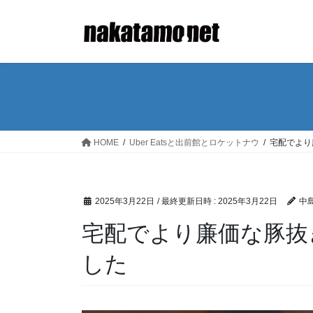
コ
ナ
ン
ビ
テ
ゲ
ン
ー
ツ
シ
へ
ョ
ス
ン
キ
に
ッ
移
HOME
Uber Eatsと出前館とロケットナウ
宅配でより
プ
動
2025年3月22日
/ 最終更新日時 :
2025年3月22日
中島
宅配でより廉価な豚抜
した