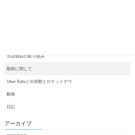
営業時間
地図
メニュー
連絡先情報
当店独自の取り組み
取材に関して
Uber Eatsと出前館とロケットナウ
動画
日記
アーカイブ