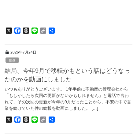
いつもありがとうございます。 8/1(土)からの夏季休業に向けて、
これから新たに仕込みをせずに品切れが予想されるものを発表し
たのですが、それから店の売上が千賀滉大投手クラスの急降下を
見せたため、そのリストを最新版に更新し […]
X
F
T
L
C
共
a
h
i
o
有
c
r
n
p
e
e
e
y
2026年7月24日
b
a
L
o
d
i
動画
o
s
n
結局、今年9月で移転かもという話はどうなっ
k
k
たのかを動画にしました
いつもありがとうございます。 1年半前に不動産の管理会社から
「もしかしたら次回の更新がないかもしれません」と電話で言わ
れて、その次回の更新が今年の9月だったことから、不安の中で営
業を続けていた件の続報を動画にしました。 […]
X
F
T
L
C
共
a
h
i
o
有
c
r
n
p