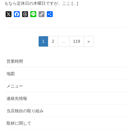
もなら定休日の木曜日ですが、ここ […]
X
F
T
L
C
共
a
h
i
o
有
c
r
n
p
e
e
e
y
b
a
L
投
固
固
固
1
2
…
119
»
o
d
i
稿
定
定
定
o
s
n
ペ
ペ
ペ
k
k
の
営業時間
ー
ー
ー
ペ
ジ
ジ
ジ
ー
地図
ジ
メニュー
送
り
連絡先情報
当店独自の取り組み
取材に関して