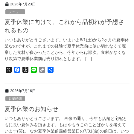
e
e
e
y
2026年7月23日
b
a
L
o
d
i
メニュー
o
s
n
夏季休業に向けて、これから品切れが予想さ
k
k
れるもの
いつもありがとうございます。いよいよ8/1(土)から2ヶ月の夏季休
業なのですが、これまでの経験で夏季休業前に使い切れなくて廃
棄した食材が多かったことから、今年からは順次、食材がなくな
り次第で夏季休業前は売り切れとします。 […]
X
F
T
L
C
共
a
h
i
o
有
c
r
n
p
e
e
e
y
2026年7月16日
b
a
L
o
d
i
営業時間
o
s
n
夏季休業のお知らせ
k
k
いつもありがとうございます。 画像の通り、今年も店舗と宅配と
もに長い夏休みを頂きます。もはやもうこのことばかりを考えて
います(笑)。 なお夏季休業前最終営業日の7/31(金)の前日は、いつ