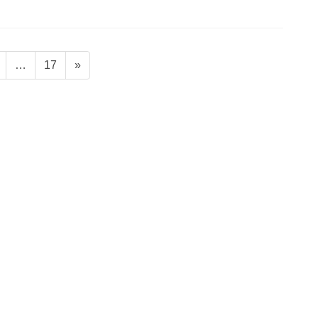
固
固
…
17
»
定
定
ペ
ペ
ー
ー
ジ
ジ