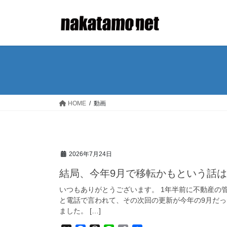
コ
ナ
ン
ビ
テ
ゲ
ン
ー
ツ
シ
へ
ョ
ス
ン
キ
に
ッ
移
HOME
動画
プ
動
2026年7月24日
結局、今年9月で移転かもという話
いつもありがとうございます。 1年半前に不動産の
と電話で言われて、その次回の更新が今年の9月だ
ました。 […]