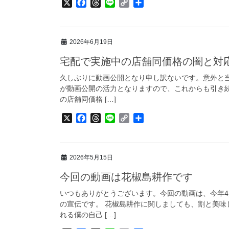
X
F
T
L
C
共
a
h
i
o
有
c
r
n
p
e
e
e
y
2026年6月19日
b
a
L
o
d
i
宅配で実施中の店舗同価格の闇と対
o
s
n
k
k
久しぶりに動画公開となり申し訳ないです。意外と
が動画公開の活力となりますので、これからも引き
の店舗同価格 […]
X
F
T
L
C
共
a
h
i
o
有
c
r
n
p
e
e
e
y
2026年5月15日
b
a
L
o
d
i
今回の動画は花椒島耕作です
o
s
n
k
k
いつもありがとうございます。今回の動画は、今年
の宣伝です。 花椒島耕作に関しましても、割と美
れる僕の自己 […]