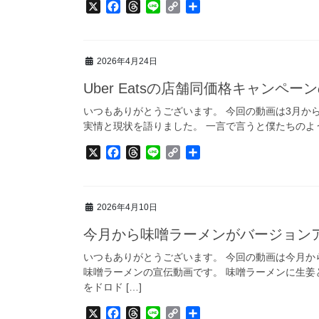
X
F
T
L
C
共
a
h
i
o
有
c
r
n
p
e
e
e
y
2026年4月24日
b
a
L
o
d
i
Uber Eatsの店舗同価格キャンペ
o
s
n
k
k
いつもありがとうございます。 今回の動画は3月からU
実情と現状を語りました。 一言で言うと僕たちのような小
X
F
T
L
C
共
a
h
i
o
有
c
r
n
p
e
e
e
y
2026年4月10日
b
a
L
o
d
i
今月から味噌ラーメンがバージョン
o
s
n
k
k
いつもありがとうございます。 今回の動画は今月
味噌ラーメンの宣伝動画です。 味噌ラーメンに生姜
をドロド […]
X
F
T
L
C
共