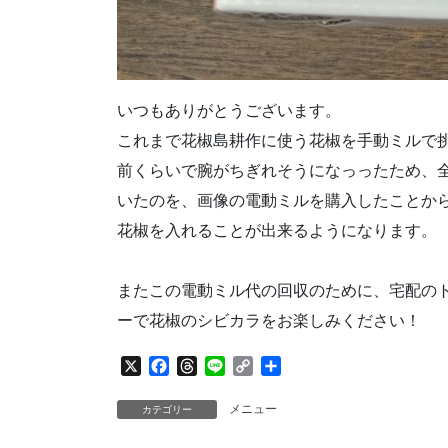
いつもありがとうございます。
これまで花椒島耕作に使う花椒を手動ミルで
前くらいで腕がちぎれそうになっったため、全
いたのを、画像の電動ミルを購入したことから、
花椒を入れることが出来るようになります。
またこの電動ミル代の回収のために、宅配の
ーで花椒のシビカラをお楽しみください！
X
F
T
L
C
共
a
h
i
o
有
c
r
n
p
メニュー
カテゴリー
e
e
e
y
b
a
L