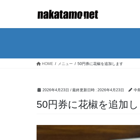
コ
ナ
ン
ビ
テ
ゲ
ン
ー
ツ
シ
へ
ョ
ス
ン
キ
に
ッ
移
HOME
メニュー
50円券に花椒を追加します
プ
動
2026年4月23日
/ 最終更新日時 :
2026年4月23日
中島
50円券に花椒を追加