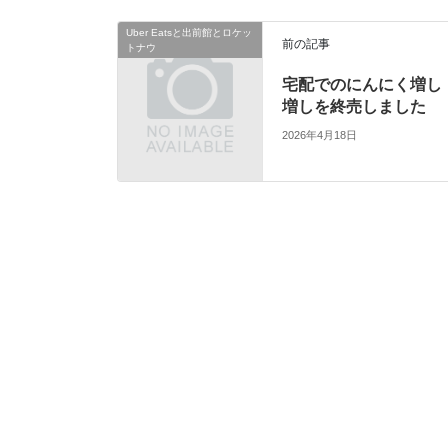
o
d
i
Uber Eatsと出前館とロケッ
o
s
n
前の記事
トナウ
k
k
宅配でのにんにく増し
増しを終売しました
2026年4月18日