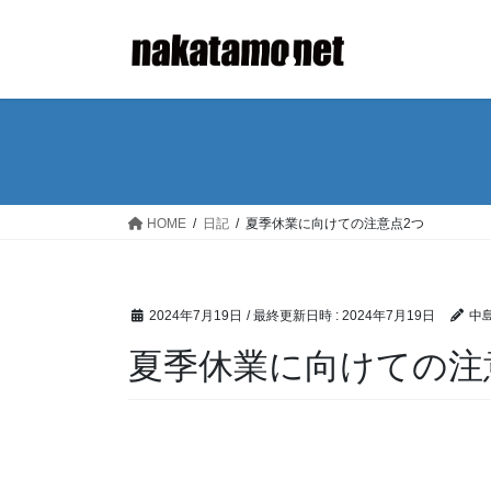
コ
ナ
ン
ビ
テ
ゲ
ン
ー
ツ
シ
へ
ョ
ス
ン
キ
に
ッ
移
HOME
日記
夏季休業に向けての注意点2つ
プ
動
2024年7月19日
/ 最終更新日時 :
2024年7月19日
中島
夏季休業に向けての注