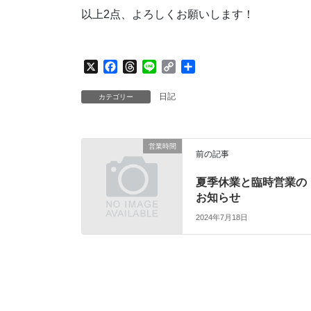
以上2点、よろしくお願いします！
X
F
T
L
C
共
a
h
i
o
有
c
r
n
p
日記
カテゴリー
e
e
e
y
b
a
L
o
d
i
営業時間
o
s
n
前の記事
k
k
夏季休業と臨時営業の
お知らせ
2024年7月18日