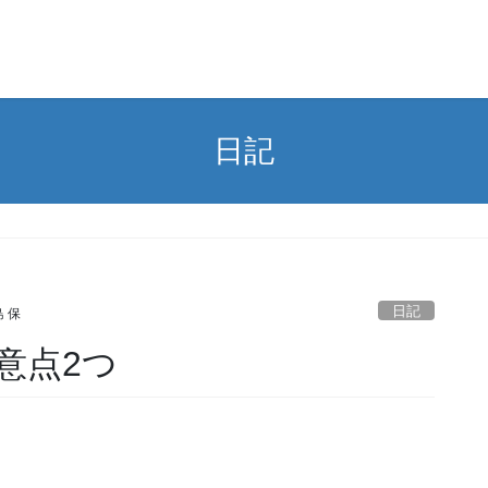
日記
日記
 保
意点2つ