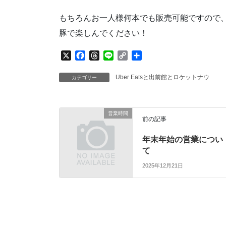
もちろんお一人様何本でも販売可能ですので、U
豚で楽しんでください！
X
F
T
L
C
共
a
h
i
o
有
c
r
n
p
Uber Eatsと出前館とロケットナウ
カテゴリー
e
e
e
y
b
a
L
o
d
i
営業時間
o
s
n
前の記事
k
k
年末年始の営業につい
て
2025年12月21日