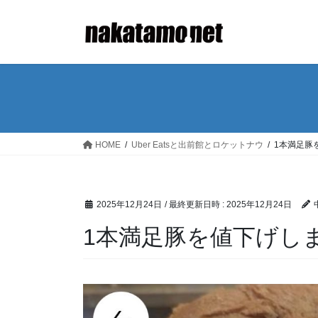
コ
ナ
ン
ビ
テ
ゲ
ン
ー
ツ
シ
へ
ョ
ス
ン
キ
に
ッ
移
HOME
Uber Eatsと出前館とロケットナウ
1本満足豚
プ
動
2025年12月24日
/ 最終更新日時 :
2025年12月24日
1本満足豚を値下げし